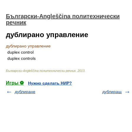
Български-Angleščina политехнически
речник
дублирано управление
дублирано управление
duplex control
duplex controls
Български-Angleščina политехнически речник
.
2013
.
Игры ⚽
Нужно сделать НИР?
дублиране
дублиращ