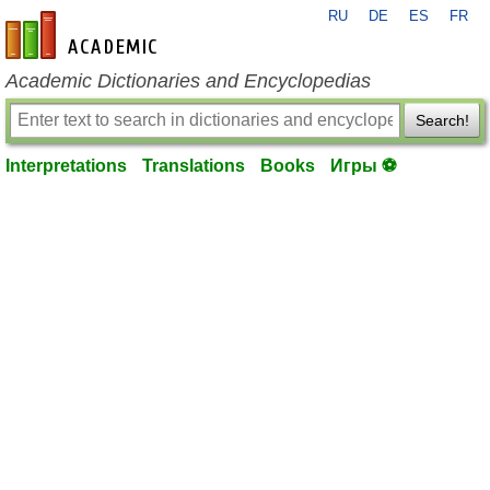
RU
DE
ES
FR
en-academic.com
Academic Dictionaries and Encyclopedias
Search!
Interpretations
Translations
Books
Игры ⚽